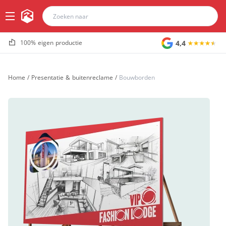
4,4
100% eigen productie
Home
/
Presentatie & buitenreclame
/
Bouwborden