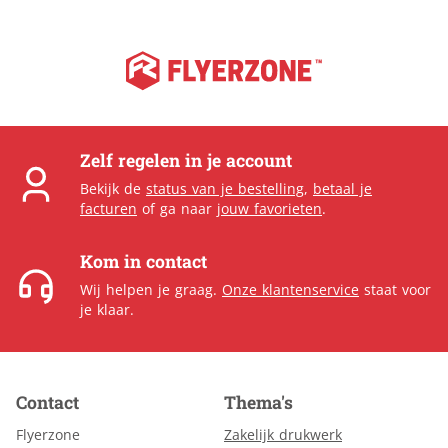
Zelf regelen in je account
Bekijk de
status van je bestelling
,
betaal je
facturen
of ga naar
jouw favorieten
.
Kom in contact
Wij helpen je graag.
Onze klantenservice
staat voor
je klaar.
Contact
Thema's
Flyerzone
Zakelijk drukwerk