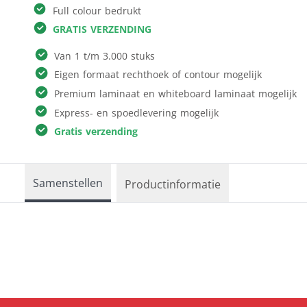
Full colour bedrukt
Reclameborden
Kleding & textiel
GRATIS VERZENDING
Ronde borden
Interieur &
Sportveldborden
Van 1 t/m 3.000 stuks
fotocadeau
Trespa
Eigen formaat rechthoek of contour mogelijk
Verkiezingsborden
Premium laminaat en whiteboard laminaat mogelijk
Alle producten
Express- en spoedlevering mogelijk
Gratis verzending
Samenstellen
Productinformatie