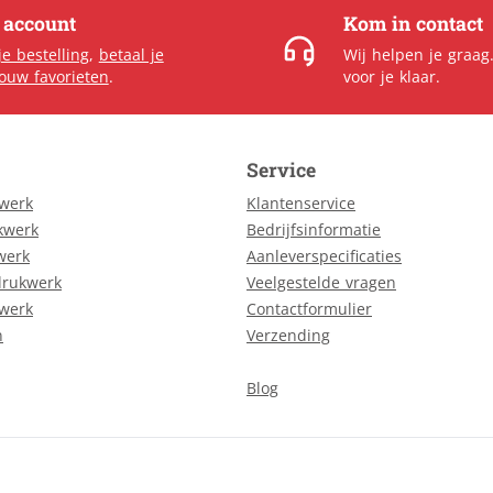
e account
Kom in contact
je bestelling
,
betaal je
Wij helpen je graag
jouw favorieten
.
voor je klaar.
Service
kwerk
Klantenservice
kwerk
Bedrijfsinformatie
werk
Aanleverspecificaties
drukwerk
Veelgestelde vragen
kwerk
Contactformulier
n
Verzending
Blog