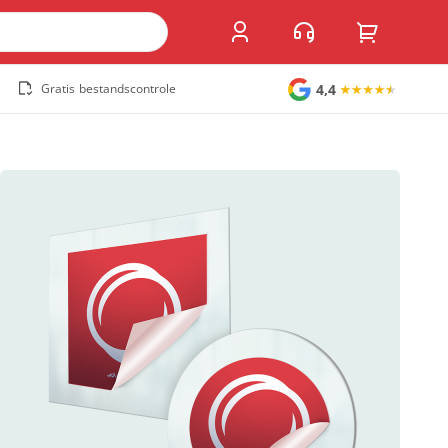
4,4
Gratis bestandscontrole
Grote stickers
Muurstickers
Raamstickers
Vloerstickers
Vlaggen en accessoires
Accessoires
Vlaggen
Populair
Overig
Kofferlabel
Sandwichborden
Tuincirkel
Welkomstbord