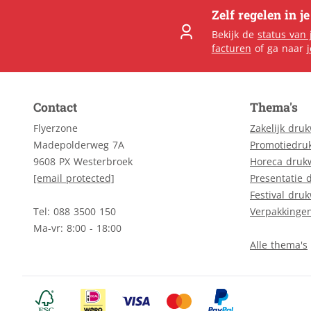
Zelf regelen in j
Bekijk de
status van 
facturen
of ga naar
Contact
Thema's
Flyerzone
Zakelijk dru
Madepolderweg 7A
Promotiedru
9608 PX Westerbroek
Horeca druk
[email protected]
Presentatie 
Festival dru
Tel: 088 3500 150
Verpakkinge
Ma-vr: 8:00 - 18:00
Alle thema's