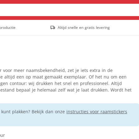
productie
Altijd snelle en gratis levering
Posters & affiches
Outdoor posters
Posters
Populair
Stoepborden
 voor meer naamsbekendheid, zet je iets extra in de
Tuinposter
el je altijd een op maat gemaakt exemplaar. Of het nu om een
igen contour: wij drukken het snel en professioneel. Altijd
Staande banners
bestand bepaal je helemaal zelf wat je laat drukken. Wordt het
Outdoor rollup banners
Rollup banners
Populair
 kunt plakken? Bekijk dan onze
X-banners
instructies voor raamstickers
Spandoeken
Gevelbanieren
our
Hekwerkbanners