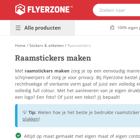
Alle producten
100% eigen 
Presentatie &
Plaatmateriaal
Home
/
Stickers & etiketten
/
Raamstickers
buitenreclame
Bouwborden
Raamstickers maken
Promotiedrukwerk
Dibond
Populair
& magazines
Foamboard
Met
raamstickers maken
zorg je op een eenvoudig manier
Huisstijl &
Forex
schijnwerpers of zorg je voor privacy. Bij Flyerzone best
Populair
kantoor
rechthoekige of vierkante vorm gaat of juist een volledig e
Gevelreclame
volledig full colour. Met het aanleveren van je eigen druk
Horeca &
Golfkarton
een logo? Een foto? Of juist een tekst? Jij bepaalt!
evenement
Kanaalplaat
Stickers &
Makelaarsborden
💡
Tip:
Weten hoe je het beste je bedrukte raamsticker
etiketten
plakken
!
Massief karton
Verpakkingen &
Naambordjes
relatiegeschenken
Altijd op maat gemaakt met eigen maat of eigen cont
Re-board