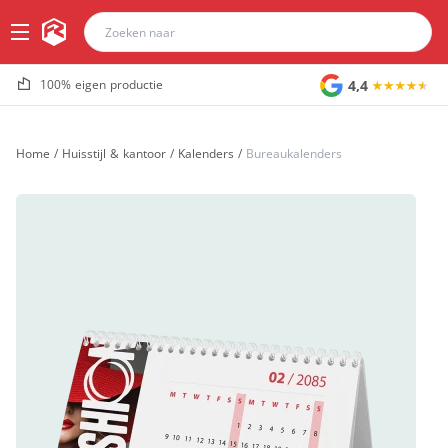
4,4
100% eigen productie
Home
/
Huisstijl & kantoor
/
Kalenders
/
Bureaukalenders