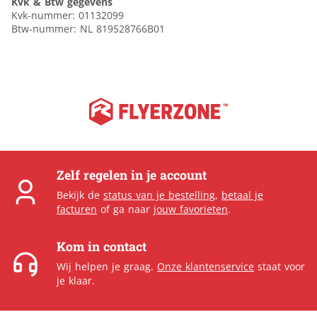
Kvk & Btw gegevens
Kvk-nummer: 01132099
Btw-nummer: NL 819528766B01
Zelf regelen in je account
Bekijk de
status van je bestelling
,
betaal je
facturen
of ga naar
jouw favorieten
.
Kom in contact
Wij helpen je graag.
Onze klantenservice
staat voor
je klaar.