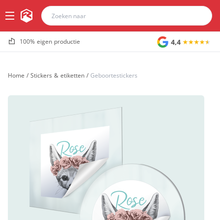
4,4
100% eigen productie
Home
/
Stickers & etiketten
/
Geboortestickers