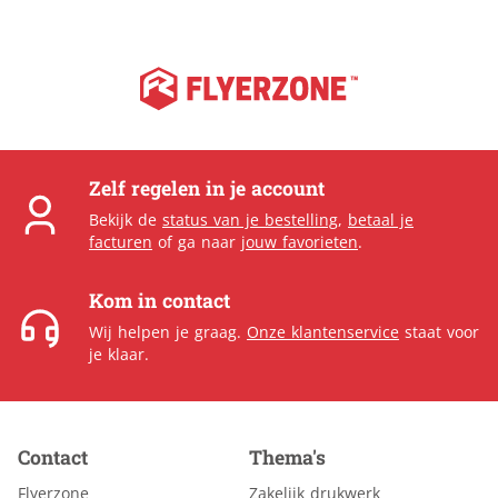
Zelf regelen in je account
Bekijk de
status van je bestelling
,
betaal je
facturen
of ga naar
jouw favorieten
.
Kom in contact
Wij helpen je graag.
Onze klantenservice
staat voor
je klaar.
Contact
Thema's
Flyerzone
Zakelijk drukwerk