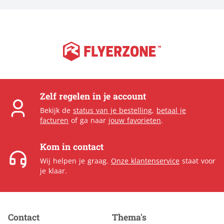
Zelf regelen in je account
Bekijk de
status van je bestelling
,
betaal je
facturen
of ga naar
jouw favorieten
.
Kom in contact
Wij helpen je graag.
Onze klantenservice
staat voor
je klaar.
Contact
Thema's