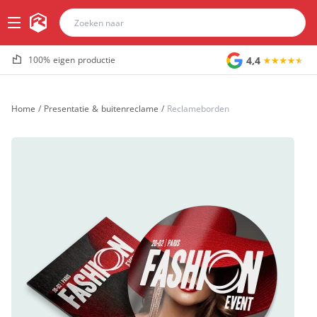
4,4
100% eigen productie
Home
/
Presentatie & buitenreclame
/
Reclameborden