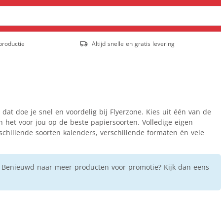
productie
Altijd snelle en gratis levering
Posters & affiches
Outdoor posters
Posters
Populair
Stoepborden
at doe je snel en voordelig bij Flyerzone. Kies uit één van de
Tuinposter
 het voor jou op de beste papiersoorten. Volledige eigen
erschillende soorten kalenders, verschillende formaten én vele
Staande banners
Outdoor rollup banners
Rollup banners
Populair
l! Benieuwd naar meer producten voor promotie? Kijk dan eens
X-banners
Spandoeken
Gevelbanieren
Hekwerkbanners