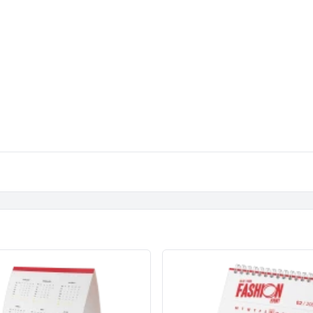
Spandoeken / banners
Populair
Spanframes
Steigerdoek
Textielframes
Tuincanvas