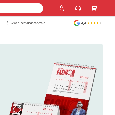
4,4
Gratis bestandscontrole
Grote stickers
Muurstickers
Raamstickers
Vloerstickers
Vlaggen en accessoires
Accessoires
Vlaggen
Populair
Overig
Kofferlabel
Sandwichborden
Tuincirkel
Welkomstbord