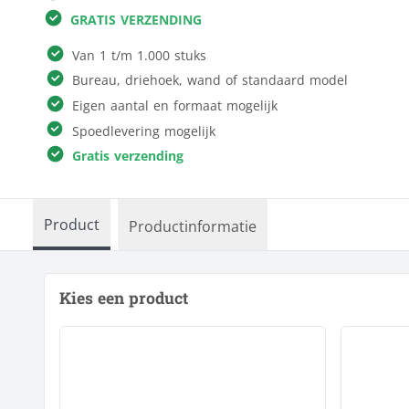
GRATIS VERZENDING
Reclameborden
Kleding & textiel
Ronde borden
Van 1 t/m 1.000 stuks
Interieur &
Sportveldborden
Bureau, driehoek, wand of standaard model
fotocadeau
Trespa
Eigen aantal en formaat mogelijk
Verkiezingsborden
Alle producten
Spoedlevering mogelijk
Gratis verzending
Product
Productinformatie
Kies een product