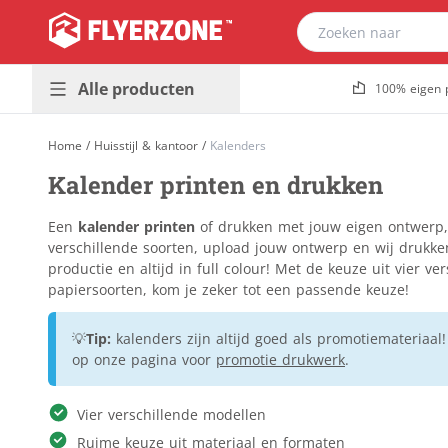
Alle producten
100% eigen 
Presentatie &
Plaatmateriaal
Home
/
Huisstijl & kantoor
/
Kalenders
buitenreclame
Bouwborden
Kalender printen en drukken
Promotiedrukwerk
Dibond
Populair
& magazines
Foamboard
Een
kalender printen
of drukken met jouw eigen ontwerp, d
Huisstijl &
Forex
verschillende soorten, upload jouw ontwerp en wij drukken
Populair
kantoor
productie en altijd in full colour! Met de keuze uit vier v
Gevelreclame
papiersoorten, kom je zeker tot een passende keuze!
Horeca &
Golfkarton
evenement
Kanaalplaat
💡
Tip:
kalenders zijn altijd goed als promotiemateriaa
Stickers &
Makelaarsborden
op onze pagina voor
promotie drukwerk
.
etiketten
Massief karton
Verpakkingen &
Naambordjes
Vier verschillende modellen
relatiegeschenken
Re-board
Ruime keuze uit materiaal en formaten