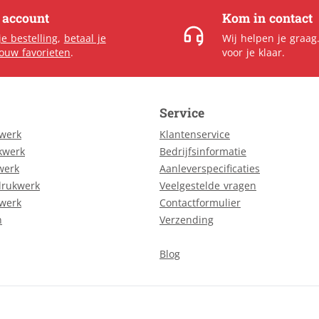
e account
Kom in contact
je bestelling
,
betaal je
Wij helpen je graag
jouw favorieten
.
voor je klaar.
Service
kwerk
Klantenservice
kwerk
Bedrijfsinformatie
werk
Aanleverspecificaties
drukwerk
Veelgestelde vragen
kwerk
Contactformulier
n
Verzending
Blog