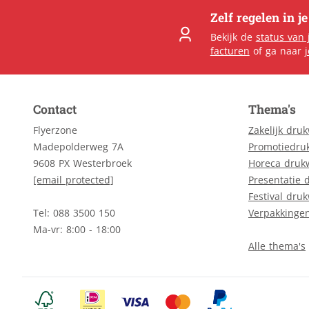
Zelf regelen in j
Bekijk de
status van 
facturen
of ga naar
Contact
Thema's
Flyerzone
Zakelijk dru
Madepolderweg 7A
Promotiedru
9608 PX Westerbroek
Horeca druk
[email protected]
Presentatie 
Festival dru
Tel: 088 3500 150
Verpakkinge
Ma-vr: 8:00 - 18:00
Alle thema's