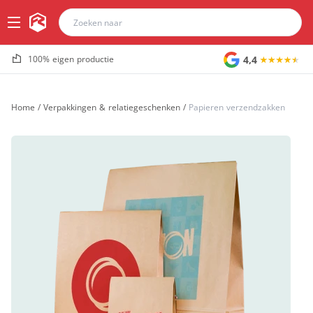
4,4
100% eigen productie
Home
/
Verpakkingen & relatiegeschenken
/
Papieren verzendzakken