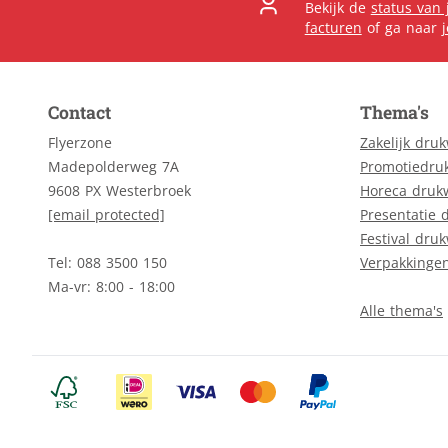
Bekijk de
status van 
facturen
of ga naar
Contact
Thema's
Flyerzone
Zakelijk dru
Madepolderweg 7A
Promotiedru
9608 PX Westerbroek
Horeca druk
[email protected]
Presentatie 
Festival dru
Tel: 088 3500 150
Verpakkinge
Ma-vr: 8:00 - 18:00
Alle thema's