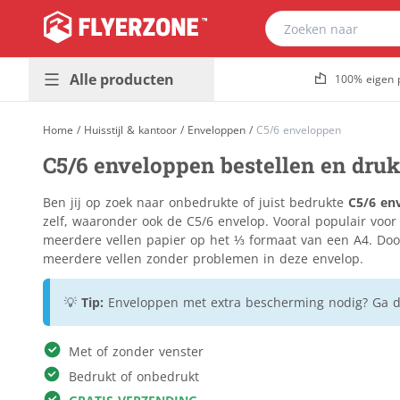
Alle producten
100% eigen 
Presentatie &
Plaatmateriaal
Home
/
Huisstijl & kantoor
/
Enveloppen
/
C5/6 enveloppen
buitenreclame
Bouwborden
C5/6 enveloppen bestellen en dru
Promotiedrukwerk
Dibond
Populair
& magazines
Foamboard
Ben jij op zoek naar onbedrukte of juist bedrukte
C5/6 en
Huisstijl &
Forex
zelf, waaronder ook de C5/6 envelop. Vooral populair voor 
Populair
kantoor
meerdere vellen papier op het ⅓ formaat van een A4. Door
Gevelreclame
meerdere vellen zonder problemen in deze envelop.
Horeca &
Golfkarton
evenement
Kanaalplaat
💡
Tip:
Enveloppen met extra bescherming nodig? Ga 
Stickers &
Makelaarsborden
etiketten
Massief karton
Met of zonder venster
Verpakkingen &
Naambordjes
Bedrukt of onbedrukt
relatiegeschenken
Re-board