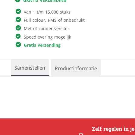
GRATIS VERZENDING
Reclameborden
Kleding & textiel
Van 1 t/m 15.000 stuks
Ronde borden
Full colour, PMS of onbedrukt
Interieur &
Sportveldborden
Met of zonder venster
fotocadeau
Trespa
Spoedlevering mogelijk
Verkiezingsborden
Alle producten
Gratis verzending
Samenstellen
Productinformatie
Zelf regelen in j