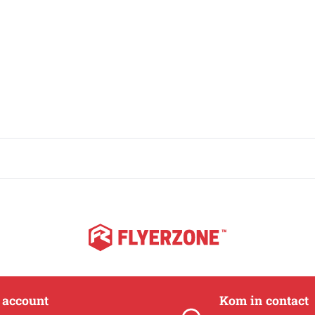
Spandoeken / banners
Populair
Spanframes
Steigerdoek
Textielframes
Tuincanvas
e account
Kom in contact