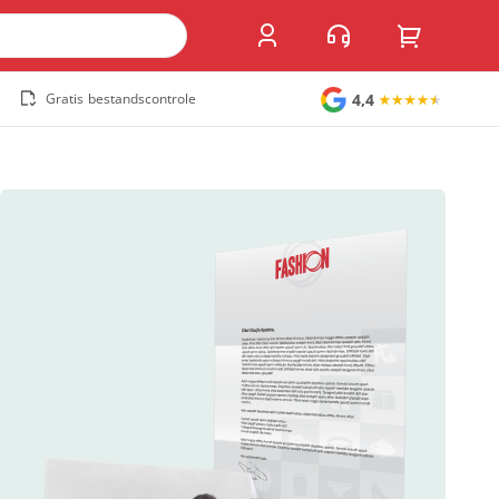
4,4
Gratis bestandscontrole
Grote stickers
Muurstickers
Raamstickers
Vloerstickers
Vlaggen en accessoires
Accessoires
Vlaggen
Populair
Overig
Kofferlabel
Sandwichborden
Tuincirkel
Welkomstbord