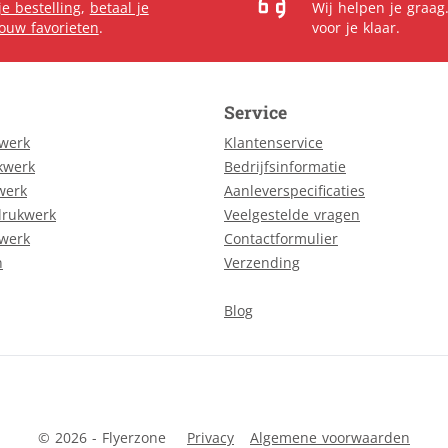
je bestelling
,
betaal je
Wij helpen je graag
jouw favorieten
.
voor je klaar.
Service
kwerk
Klantenservice
kwerk
Bedrijfsinformatie
werk
Aanleverspecificaties
drukwerk
Veelgestelde vragen
kwerk
Contactformulier
n
Verzending
Blog
© 2026 - Flyerzone
Privacy
Algemene voorwaarden