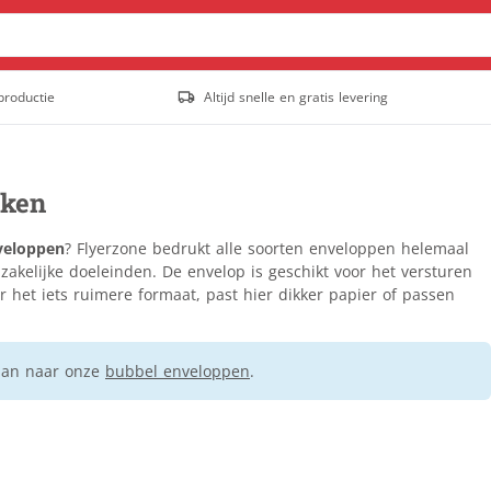
productie
Altijd snelle en gratis levering
Posters & affiches
Outdoor posters
kken
Posters
Populair
Stoepborden
veloppen
? Flyerzone bedrukt alle soorten enveloppen helemaal
Tuinposter
zakelijke doeleinden. De envelop is geschikt voor het versturen
 het iets ruimere formaat, past hier dikker papier of passen
Staande banners
Outdoor rollup banners
Rollup banners
Populair
dan naar onze
bubbel enveloppen
.
X-banners
Spandoeken
Gevelbanieren
Hekwerkbanners