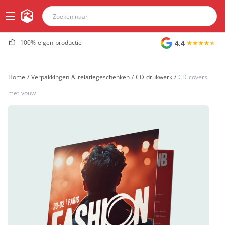
4,4
100% eigen productie
Home
/
Verpakkingen & relatiegeschenken
/
CD drukwerk
/
CD covers
met vouw