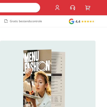
4,4
Gratis bestandscontrole
Grote stickers
Muurstickers
Raamstickers
Vloerstickers
Vlaggen en accessoires
Accessoires
Vlaggen
Populair
Overig
Kofferlabel
Sandwichborden
Tuincirkel
Welkomstbord