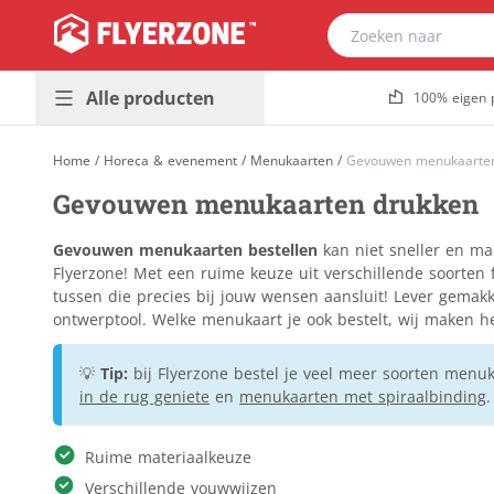
Alle producten
100% eigen 
Presentatie &
Plaatmateriaal
Home
/
Horeca & evenement
/
Menukaarten
/
Gevouwen menukaarte
buitenreclame
Bouwborden
Gevouwen menukaarten drukken
Promotiedrukwerk
Dibond
Populair
& magazines
Foamboard
Gevouwen menukaarten bestellen
kan niet sneller en mak
Huisstijl &
Forex
Flyerzone! Met een ruime keuze uit verschillende soorten 
Populair
kantoor
tussen die precies bij jouw wensen aansluit! Lever gemakk
Gevelreclame
ontwerptool. Welke menukaart je ook bestelt, wij maken he
Horeca &
Golfkarton
evenement
Kanaalplaat
💡
Tip:
bij Flyerzone bestel je veel meer soorten men
Stickers &
Makelaarsborden
in de rug geniete
en
menukaarten met spiraalbinding
.
etiketten
Massief karton
Verpakkingen &
Naambordjes
Ruime materiaalkeuze
relatiegeschenken
Re-board
Verschillende vouwwijzen