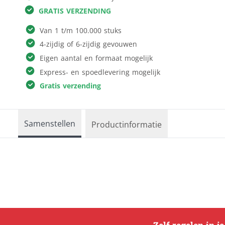
GRATIS VERZENDING
Reclameborden
Kleding & textiel
Ronde borden
Van 1 t/m 100.000 stuks
Interieur &
Sportveldborden
4-zijdig of 6-zijdig gevouwen
fotocadeau
Trespa
Eigen aantal en formaat mogelijk
Verkiezingsborden
Alle producten
Express- en spoedlevering mogelijk
Gratis verzending
Samenstellen
Productinformatie