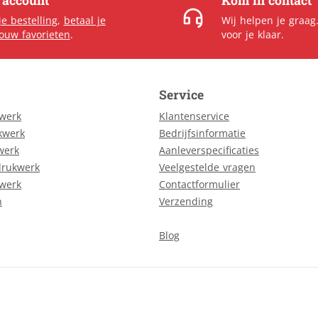
e account
Kom in contact
je bestelling
,
betaal je
Wij helpen je graag
jouw favorieten
.
voor je klaar.
Service
kwerk
Klantenservice
kwerk
Bedrijfsinformatie
werk
Aanleverspecificaties
drukwerk
Veelgestelde vragen
kwerk
Contactformulier
n
Verzending
Blog