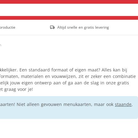
productie
Altijd snelle en gratis levering
Posters & affiches
n
Outdoor posters
Posters
Populair
Stoepborden
kelijker. Een standaard formaat of eigen maat? Alles kan bij
Tuinposter
formaten, materialen en vouwwijzen, zit er zeker een combinatie
elijk jouw eigen ontwerp aan of ga aan de slag in onze gratis
Staande banners
t graag voor je!
Outdoor rollup banners
Rollup banners
Populair
ukaarten! Niet alleen gevouwen menukaarten, maar ook
staande
,
X-banners
Spandoeken
Gevelbanieren
Hekwerkbanners