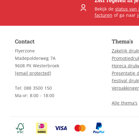
Zelf regelen in j
Bekijk de
status van 
facturen
of ga naar
Contact
Thema's
Flyerzone
Zakelijk dru
Madepolderweg 7A
Promotiedru
9608 PX Westerbroek
Horeca druk
[email protected]
Presentatie 
Festival dru
Tel: 088 3500 150
Verpakkinge
Ma-vr: 8:00 - 18:00
Alle thema's