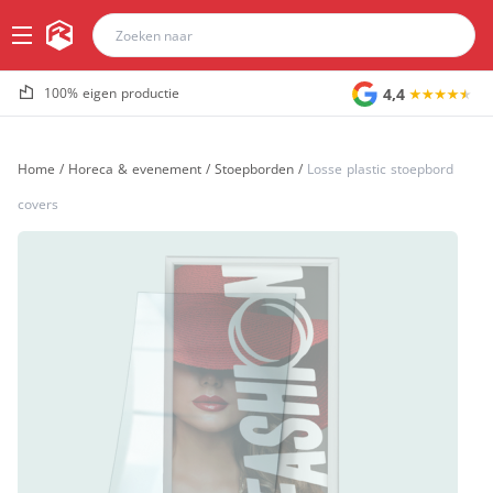
4,4
100% eigen productie
Home
/
Horeca & evenement
/
Stoepborden
/
Losse plastic stoepbord
covers