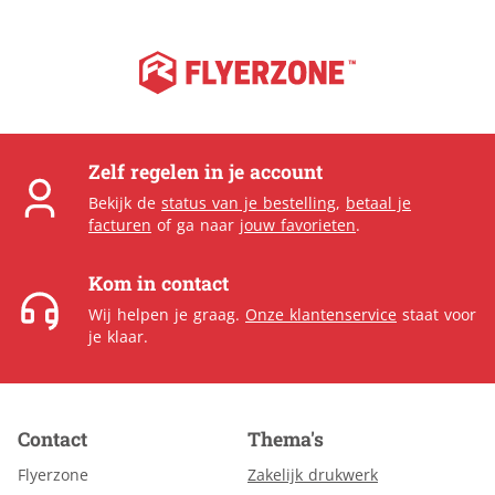
Zelf regelen in je account
Bekijk de
status van je bestelling
,
betaal je
facturen
of ga naar
jouw favorieten
.
Kom in contact
Wij helpen je graag.
Onze klantenservice
staat voor
je klaar.
Contact
Thema's
Flyerzone
Zakelijk drukwerk