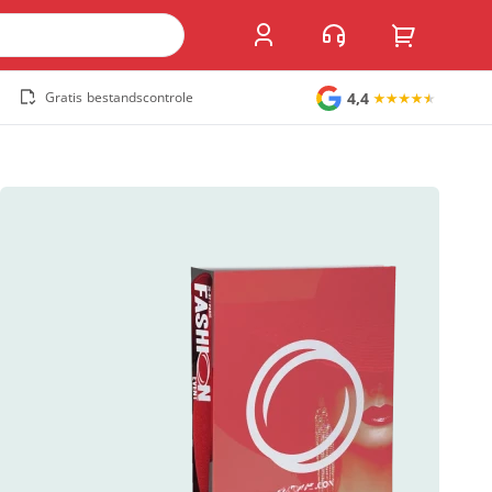
4,4
Gratis bestandscontrole
Grote stickers
Muurstickers
Raamstickers
Vloerstickers
Vlaggen en accessoires
Accessoires
Vlaggen
Populair
Overig
Kofferlabel
Sandwichborden
Tuincirkel
Welkomstbord