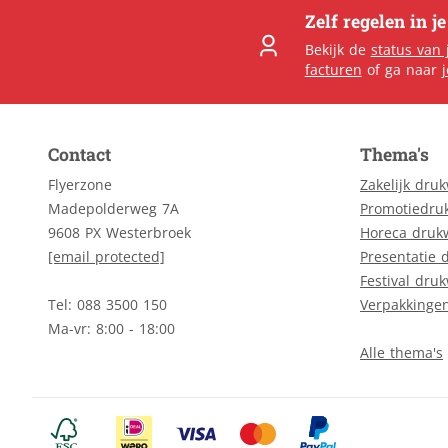
Zelf regelen in j
Bekijk de
status van 
facturen
of ga naar
Contact
Thema's
Flyerzone
Zakelijk dru
Madepolderweg 7A
Promotiedru
9608 PX Westerbroek
Horeca druk
[email protected]
Presentatie 
Festival dru
Tel: 088 3500 150
Verpakkinge
Ma-vr: 8:00 - 18:00
Alle thema's