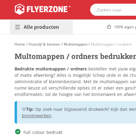
Alle producten
100% eigen 
Presentatie &
Plaatmateriaal
Home
/
Huisstijl & kantoor
/
Multomappen
/
Multomappen / ordners
buitenreclame
Bouwborden
Multomappen / ordners bedrukke
Promotiedrukwerk
Dibond
Populair
& magazines
Foamboard
Bedrukte multomappen / ordners
bestellen met jouw eig
Huisstijl &
Forex
of matte afwerking? Alles is mogelijk! Schep orde in de ch
Populair
kantoor
administratie of klantenbestand. Met de multomappen van F
Gevelreclame
ruime keuze uit verschillende opties zit er zeker een ge
Horeca &
Golfkarton
eindformaten, tot de hoogte van het binnenwerk en afwerkin
evenement
Kanaalplaat
Stickers &
Makelaarsborden
💡
Tip:
Op zoek naar bijpassend drukwerk? Kijk dan ee
etiketten
binnenwerken
.
Massief karton
Verpakkingen &
Naambordjes
relatiegeschenken
Full colour bedrukt
Re-board