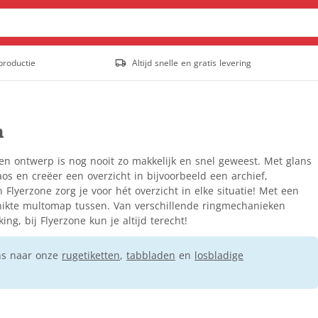
productie
Altijd snelle en gratis levering
Posters & affiches
Outdoor posters
n
Posters
Populair
Stoepborden
en ontwerp is nog nooit zo makkelijk en snel geweest. Met glans
Tuinposter
aos en creëer een overzicht in bijvoorbeeld een archief,
lyerzone zorg je voor hét overzicht in elke situatie! Met een
Staande banners
schikte multomap tussen. Van verschillende ringmechanieken
Outdoor rollup banners
g, bij Flyerzone kun je altijd terecht!
Rollup banners
Populair
ns naar onze
rugetiketten
X-banners
,
tabbladen
en
losbladige
Spandoeken
Gevelbanieren
Hekwerkbanners