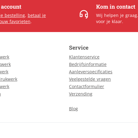
e account
Kom in contact
je bestelling
,
betaal je
Wij helpen je graag
jouw favorieten
.
voor je klaar.
Service
kwerk
Klantenservice
kwerk
Bedrijfsinformatie
werk
Aanleverspecificaties
drukwerk
Veelgestelde vragen
kwerk
Contactformulier
n
Verzending
Blog