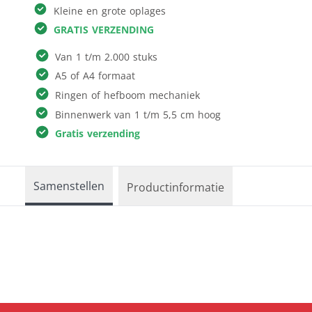
Kleine en grote oplages
Reclameborden
Kleding & textiel
GRATIS VERZENDING
Ronde borden
Interieur &
Sportveldborden
Van 1 t/m 2.000 stuks
fotocadeau
Trespa
A5 of A4 formaat
Verkiezingsborden
Ringen of hefboom mechaniek
Alle producten
Binnenwerk van 1 t/m 5,5 cm hoog
Gratis verzending
Samenstellen
Productinformatie