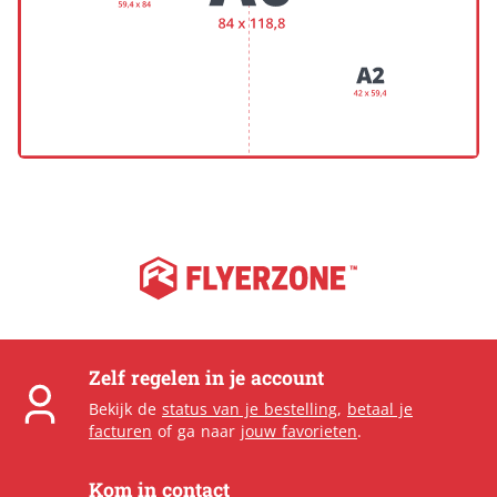
Zelf regelen in je account
Bekijk de
status van je bestelling
,
betaal je
facturen
of ga naar
jouw favorieten
.
Kom in contact