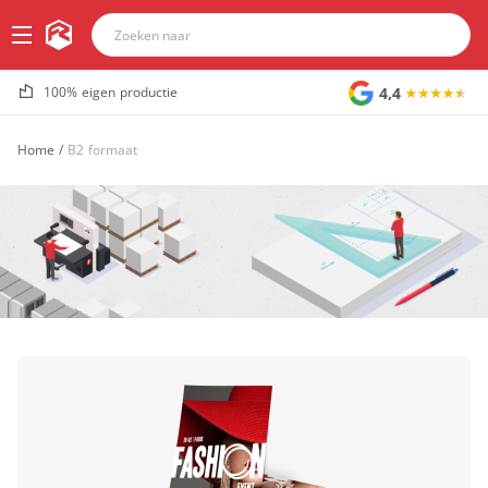
4,4
100% eigen productie
Home
/
B2 formaat