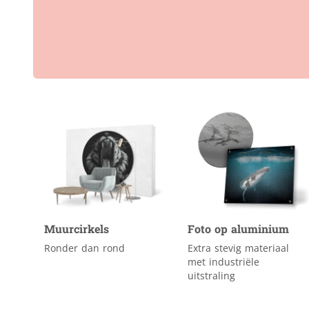
Reclameborden
Kleding & textiel
Ronde borden
Interieur &
Sportveldborden
fotocadeau
Trespa
Verkiezingsborden
Alle producten
Muurcirkels
Foto op aluminium
Ronder dan rond
Extra stevig materiaal
met industriële
uitstraling