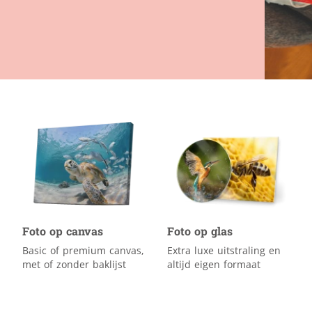
Spandoeken / banners
Populair
Spanframes
Steigerdoek
Textielframes
Tuincanvas
Foto op canvas
Foto op glas
Basic of premium canvas,
Extra luxe uitstraling en
met of zonder baklijst
altijd eigen formaat