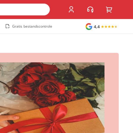
4,4
Gratis bestandscontrole
Grote stickers
Muurstickers
Raamstickers
Vloerstickers
Vlaggen en accessoires
Accessoires
Vlaggen
Populair
Overig
Kofferlabel
Sandwichborden
Tuincirkel
Welkomstbord