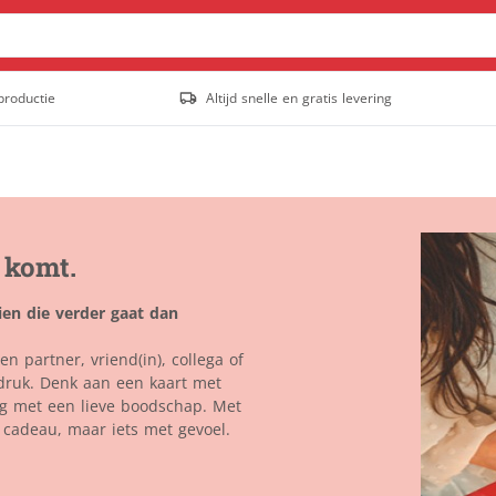
productie
Altijd snelle en gratis levering
Posters & affiches
Outdoor posters
Posters
Populair
Stoepborden
t komt.
Tuinposter
Staande banners
zien die verder gaat dan
Outdoor rollup banners
n partner, vriend(in), collega of
Rollup banners
Populair
indruk. Denk aan een kaart met
X-banners
ng met een lieve boodschap. Met
 cadeau, maar iets met gevoel.
Spandoeken
Gevelbanieren
Hekwerkbanners