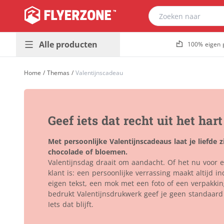
Alle producten
100% eigen 
Presentatie &
Plaatmateriaal
Home
/
Themas
/
Valentijnscadeau
buitenreclame
Bouwborden
Promotiedrukwerk
Dibond
Populair
& magazines
Foamboard
Geef iets dat recht uit het har
Huisstijl &
Forex
Populair
kantoor
Gevelreclame
Met persoonlijke Valentijnscadeaus laat je liefde 
Horeca &
Golfkarton
chocolade of bloemen.
evenement
Valentijnsdag draait om aandacht. Of het nu voor ee
Kanaalplaat
klant is: een persoonlijke verrassing maakt altijd 
Stickers &
Makelaarsborden
eigen tekst, een mok met een foto of een verpakki
etiketten
Massief karton
bedrukt Valentijnsdrukwerk geef je geen standaard
Verpakkingen &
Iets dat blijft.
Naambordjes
relatiegeschenken
Re-board