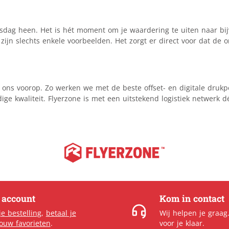
sdag heen. Het is hét moment om je waardering te uiten naar bij
zijn slechts enkele voorbeelden. Het zorgt er direct voor dat de 
 bij ons voorop. Zo werken we met de beste offset- en digitale dr
ige kwaliteit. Flyerzone is met een uitstekend logistiek netwerk
e account
Kom in contact
je bestelling
,
betaal je
Wij helpen je graag
jouw favorieten
.
voor je klaar.