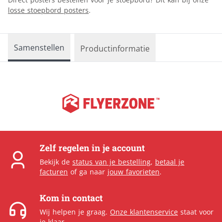
losse stoepbord posters
.
Samenstellen
Productinformatie
Zelf regelen in je account
Bekijk de
status van je bestelling
,
betaal je
facturen
of ga naar
jouw favorieten
.
Kom in contact
Wij helpen je graag.
Onze klantenservice
staat voor
je klaar.