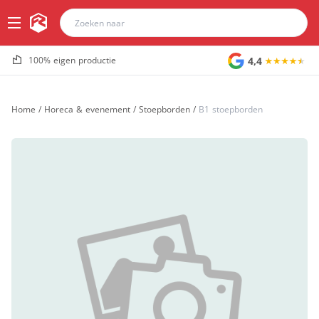
4,4
100% eigen productie
Home
/
Horeca & evenement
/
Stoepborden
/
B1 stoepborden